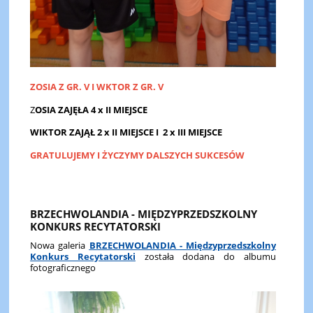
ZOSIA Z GR. V I WKTOR Z GR. V
Z
OSIA ZAJĘŁA 4 x II MIEJSCE
WIKTOR ZAJĄŁ 2 x II MIEJSCE I 2 x III MIEJSCE
GRATULUJEMY I ŻYCZYMY DALSZYCH SUKCESÓW
BRZECHWOLANDIA - MIĘDZYPRZEDSZKOLNY
KONKURS RECYTATORSKI
Nowa galeria
BRZECHWOLANDIA - Międzyprzedszkolny
Konkurs Recytatorski
została dodana do albumu
fotograficznego