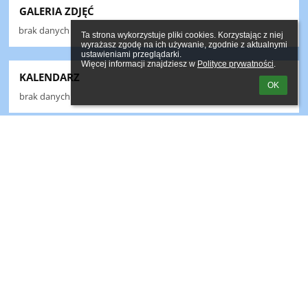
GALERIA ZDJĘĆ
brak danych
Ta strona wykorzystuje pliki cookies. Korzystając z niej 
wyrażasz zgodę na ich używanie, zgodnie z aktualnymi 
ustawieniami przeglądarki.

Więcej informacji znajdziesz w 
Polityce prywatności
.
KALENDARZ
OK
brak danych
Linki
Webmaster
Wsparcie techniczne
Deklaracja dostępności
Informacje prawne
Polityka prywatności